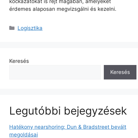
kockázatokat is rejt magában, amelyeket
érdemes alaposan megvizsgálni és kezelni.
Kategória
Logisztika
Keresés
Keresés
Legutóbbi bejegyzések
Hatékony nearshoring: Dun & Bradstreet bevált
megoldásai