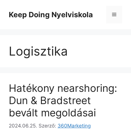
Kilépés
a
Keep Doing Nyelviskola
Menü
tartalomba
Logisztika
Hatékony nearshoring:
Dun & Bradstreet
bevált megoldásai
2024.06.25.
Szerző:
360Marketing